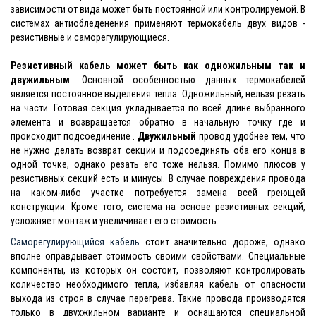
зависимости от вида может быть постоянной или контролируемой. В
системах антиобледенения применяют термокабель двух видов -
резистивные и саморегулирующиеся.
Резистивный кабель может быть как одножильным так и
двужильным
. Основной особенностью данных термокабелей
является постоянное выделения тепла. Одножильный, нельзя резать
на части. Готовая секция укладывается по всей длине выбранного
элемента и возвращается обратно в начальную точку где и
происходит подсоединение .
Двужильный
провод удобнее тем, что
не нужно делать возврат секции и подсоединять оба его конца в
одной точке, однако резать его тоже нельзя. Помимо плюсов у
резистивных секций есть и минусы. В случае повреждения провода
на каком-либо участке потребуется замена всей греющей
конструкции. Кроме того, система на основе резистивных секций,
усложняет монтаж и увеличивает его стоимость.
Саморегулирующийся кабель
стоит значительно дороже, однако
вполне оправдывает стоимость своими свойствами. Специальные
компоненты, из которых он состоит, позволяют контролировать
количество необходимого тепла, избавляя кабель от опасности
выхода из строя в случае перегрева. Такие провода производятся
только в двухжильном варианте и оснащаются специальной