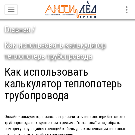
Конт
Навигация
Главная
Как использовать калькулятор
теплопотерь трубопровода
Как использовать
калькулятор теплопотерь
трубопровода
Онлайн-калькулятор позволяет рассчитать теплопотери бытового
трубопровода находящегося в режиме "останова" и подобрать
саморегулирующийся греющий кабель для компенсации тепловых
потерь и защиты трубы от замерзания.