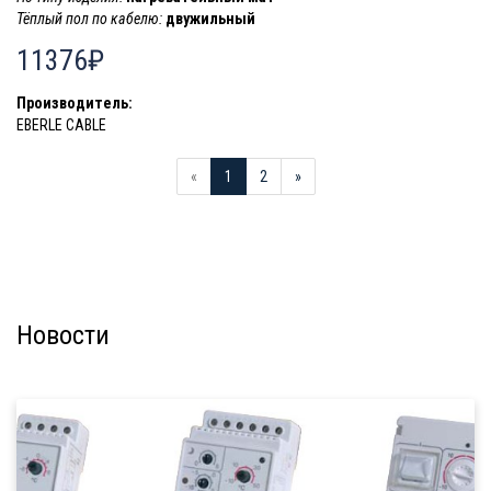
Тёплый пол по кабелю:
двужильный
11376₽
Производитель:
EBERLE CABLE
«
1
2
»
Новости