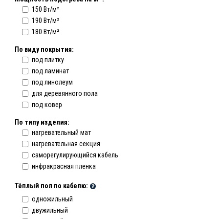
150 Вт/м²
190 Вт/м²
180 Вт/м²
По виду покрытия:
под плитку
под ламинат
под линолеум
для деревянного пола
под ковер
По типу изделия:
нагревательный мат
нагревательная секция
саморегулирующийся кабель
инфракрасная пленка
Тёплый пол по кабелю:
одножильный
двужильный