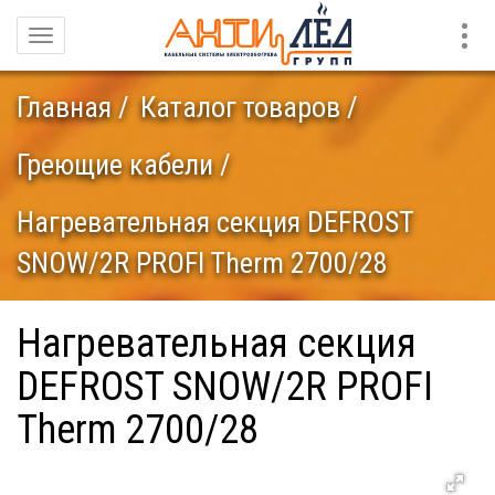
Конт
Навигация
Главная
Каталог товаров
Греющие кабели
Нагревательная секция DEFROST
SNOW/2R PROFI Therm 2700/28
Нагревательная секция
DEFROST SNOW/2R PROFI
Therm 2700/28