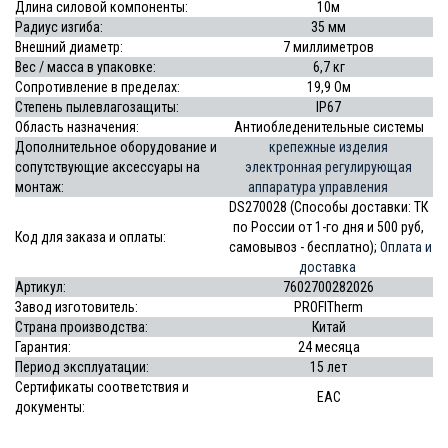
Длина силовой компоненты:
10м
Радиус изгиба:
35 мм
Внешний диаметр:
7 миллиметров
Вес / масса в упаковке:
6,7 кг
Сопротивление в пределах:
19,9
Ом
Степень пылевлагозащиты:
IP67
Область назначения:
Антиобледенительные системы
Дополнительное оборудование и
крепежные изделия
сопутствующие аксессуары на
электронная регулирующая
монтаж:
аппаратура управления
DS270028 (Способы доставки: ТК
по России от 1-го дня и 500 руб,
Код для заказа и оплаты:
самовывоз - бесплатно);
Оплата и
доставка
Артикул:
7602700282026
Завод изготовитель:
PROFITherm
Страна производства:
Китай
Гарантия:
24 месяца
Период эксплуатации:
15 лет
Сертификаты соответствия и
EAC
документы: