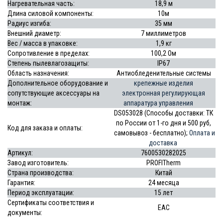
Нагревательная часть:
18,9 м
Длина силовой компоненты:
10м
Радиус изгиба:
35 мм
Внешний диаметр:
7 миллиметров
Вес / масса в упаковке:
1,9 кг
Сопротивление в пределах:
100,2
Ом
Степень пылевлагозащиты:
IP67
Область назначения:
Антиобледенительные системы
Дополнительное оборудование и
крепежные изделия
сопутствующие аксессуары на
электронная регулирующая
монтаж:
аппаратура управления
DS053028 (Способы доставки: ТК
по России от 1-го дня и 500 руб,
Код для заказа и оплаты:
самовывоз - бесплатно);
Оплата и
доставка
Артикул:
7600530282025
Завод изготовитель:
PROFITherm
Страна производства:
Китай
Гарантия:
24 месяца
Период эксплуатации:
15 лет
Сертификаты соответствия и
EAC
документы: