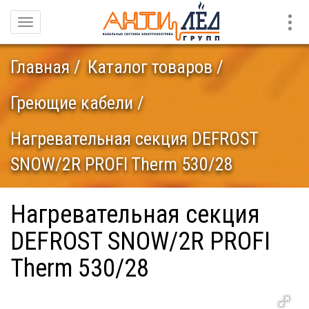
Конт
Навигация
Главная
Каталог товаров
Греющие кабели
Нагревательная секция DEFROST
SNOW/2R PROFI Therm 530/28
Нагревательная секция
DEFROST SNOW/2R PROFI
Therm 530/28