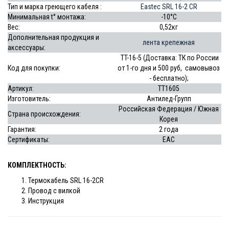
Тип и марка греющего кабеля :
Eastec SRL 16-2 CR
Минимальная t° монтажа:
-10°C
Вес:
0,52кг
Дополнительная продукция и
лента крепежная
аксессуары:
TT-16-5 (Доставка: ТК по России
Код для покупки:
от 1-го дня и 500 руб, самовывоз
- бесплатно);
Артикул:
ТТ1605
Изготовитель:
Антилед-Групп
Российская Федерация / Южная
Страна происхождения:
Корея
Гарантия:
2 года
Сертификаты:
EAC
КОМПЛЕКТНОСТЬ:
Термокабель SRL 16-2CR
Провод с вилкой
Инструкция