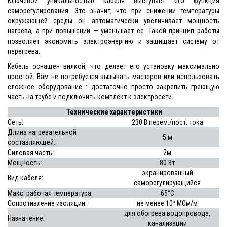
Ключевой уникальностью кабеля выступает его функция
саморегулирования. Это значит, что при снижении температуры
окружающей среды он автоматически увеличивает мощность
нагрева, а при повышении — уменьшает её. Такой принцип работы
позволяет экономить электроэнергию и защищает систему от
перегрева.
Кабель оснащен вилкой, что делает его установку максимально
простой. Вам не потребуется вызывать мастеров или использовать
сложное оборудование : достаточно просто закрепить греющую
часть на трубе и подключить комплект к электросети.
Технические характеристики
Сеть:
230 В перем./пост. тока
Длина нагревательной
5 м
составляющей:
Силовая часть:
2м
Мощность:
80 Вт
экранированный
Вид кабеля
:
саморегулирующийся
Макс. рабочая температура:
65°С
Сопротивление изоляции:
не менее 10³ МОм/м
для обогрева водопровода,
Назначение:
канализации