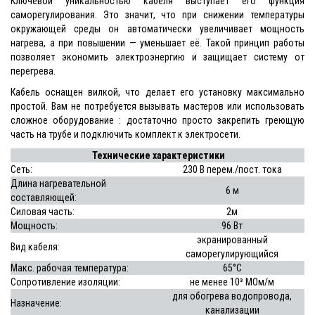
Ключевой уникальностью кабеля выступает его функция
саморегулирования. Это значит, что при снижении температуры
окружающей среды он автоматически увеличивает мощность
нагрева, а при повышении — уменьшает её. Такой принцип работы
позволяет экономить электроэнергию и защищает систему от
перегрева.
Кабель оснащен вилкой, что делает его установку максимально
простой. Вам не потребуется вызывать мастеров или использовать
сложное оборудование : достаточно просто закрепить греющую
часть на трубе и подключить комплект к электросети.
Технические характеристики
Сеть:
230 В перем./пост. тока
Длина нагревательной
6 м
составляющей:
Силовая часть:
2м
Мощность:
96 Вт
экранированный
Вид кабеля
:
саморегулирующийся
Макс. рабочая температура:
65°С
Сопротивление изоляции:
не менее 10³ МОм/м
для обогрева водопровода,
Назначение:
канализации