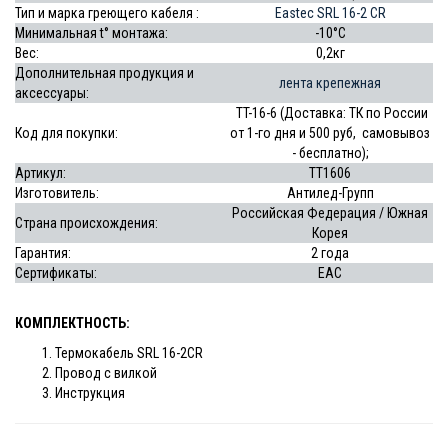
Тип и марка греющего кабеля :
Eastec SRL 16-2 CR
Минимальная t° монтажа:
-10°C
Вес:
0,2кг
Дополнительная продукция и
лента крепежная
аксессуары:
TT-16-6 (Доставка: ТК по России
Код для покупки:
от 1-го дня и 500 руб, самовывоз
- бесплатно);
Артикул:
ТТ1606
Изготовитель:
Антилед-Групп
Российская Федерация / Южная
Страна происхождения:
Корея
Гарантия:
2 года
Сертификаты:
EAC
КОМПЛЕКТНОСТЬ:
Термокабель SRL 16-2CR
Провод с вилкой
Инструкция