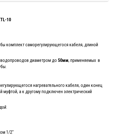
TL-10
рубы комплект саморегулирующегося кабеля, длиной
х водопроводов диаметром до
50мм
, применяемых в
убы.
регулирующегося нагревательного кабеля, один конец
й муфтой, а к другому подключен электрический
дой.
ом 1/2"