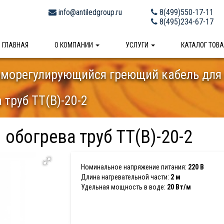
info@antiledgroup.ru
8(499)550-17-11
8(495)234-67-17
ГЛАВНАЯ
О КОМПАНИИ
УСЛУГИ
КАТАЛОГ ТОВ
морегулирующийся греющий кабель для
 труб TT(В)-20-2
обогрева труб TT(В)-20-2
Номинальное напряжение питания:
220 В
Длина нагревательной части:
2 м
Удельная мощность в воде:
20 Вт/м