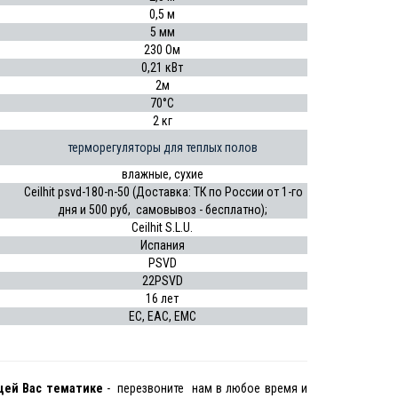
0,5 м
5 мм
230 Ом
0,21 кВт
2м
70°C
2 кг
терморегуляторы для теплых полов
влажные, сухие
Ceilhit psvd-180-n-50 (Доставка: ТК по России от 1-го
дня и 500 руб, самовывоз - бесплатно);
Ceilhit S.L.U.
Испания
PSVD
22PSVD
16 лет
ЕС, EAC, EMC
щей Вас тематике
- перезвоните нам в любое время и