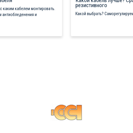
абеля
Какой кабель лучше? Ср
резистивного
 с каким кабелем монтировать.
Какой выбрать? Саморегулируем
м антиобледенения и