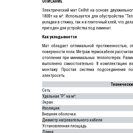
ОПИСАНИЕ
Электрический мат Ceilhit на основе двухжиль
180Вт на м². Используется для обустройства "Те
укладки в стяжку, так и в плиточный клей, что де
пригоден для устройства под ламинат.
Как укладывается
Мат обладает оптимальной протяженностью, о
поверхности пола. Метраж термокабеля рассчита
отопления при минимальных теплопотерях. Разм
выполнено самостоятельно. В комплектацию в
монтажу. Простая система подсоединения п
электросеть.
Технически
Сеть:
Удельная "P" на м²:
Экран:
Изоляция:
Внешняя оболочка:
Диаметр нагревательного кабеля:
Установленная площадь:
Длина: