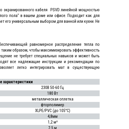
ного экранированного кабеля PSVD линейной мощностью
плого пола" в вашем доме или офисе. Подходит как для
лает его универсальным выбором для ванной или кухни. Не
беспечивающей равномерное распределение тепла по
н таким образом, чтобы максимизировать эффективность
ещение не требует специальных навыков и может быть
ходят все надлежащие инструкции и рекомендации по
озволяет легко интегрировать мат в существующую
е характеристики
230В 50-60 Гц
180 Вт
металлическая оплетка
фторполимер
XLPE/PVC (до 105°С)
4,8мм
1,2 м²
2,5 м