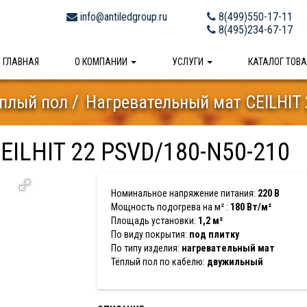
info@antiledgroup.ru
8(499)550-17-11
8(495)234-67-17
ГЛАВНАЯ
О КОМПАНИИ
УСЛУГИ
КАТАЛОГ ТОВ
плый пол
Нагревательный мат CEILHIT
EILHIT 22 PSVD/180-N50-210
Номинальное напряжение питания:
220 В
Мощность подогрева на м² :
180 Вт/м²
Площадь установки:
1,2 м²
По виду покрытия:
под плитку
По типу изделия:
нагревательный мат
Тёплый пол по кабелю:
двужильный