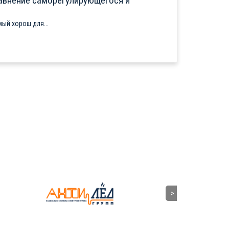
авнение саморегулирующегося и
ый хорош для...