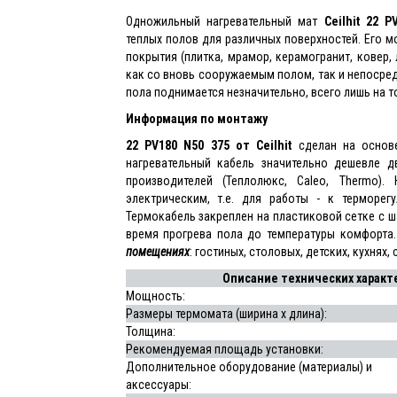
Одножильный нагревательный мат
Ceilhit
22 PV
теплых полов для различных поверхностей. Его 
покрытия (плитка, мрамор, керамогранит, ковер,
как со вновь сооружаемым полом, так и непосред
пола поднимается незначительно, всего лишь на т
Информация по монтажу
22 PV180 N50 375
от Ceilhit
сделан на основ
нагревательный кабель значительно дешевле 
производителей (Теплолюкс, Caleo, Thermo)
электрическим, т.е. для работы - к терморег
Термокабель закреплен на пластиковой сетке с ш
время прогрева пола до температуры комфорта
помещениях
: гостиных, столовых, детских, кухнях, 
Описание технических характер
Мощность:
Размеры термомата (ширина х длина):
Толщина:
Рекомендуемая площадь установки:
Дополнительное оборудование (материалы) и
аксессуары: