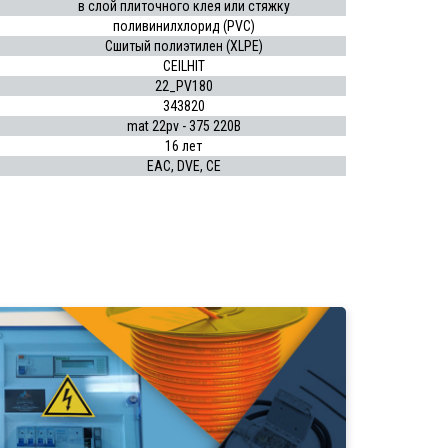
в слой плиточного клея или стяжку
поливинилхлорид (PVC)
Сшитый полиэтилен (XLPE)
CEILHIT
22_PV180
343820
mat 22pv - 375 220В
16 лет
EAC, DVE, CE