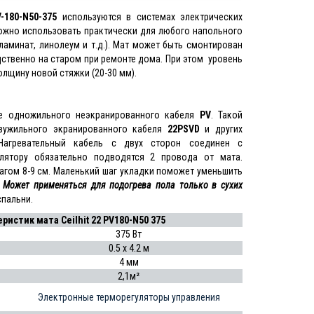
-180-N50-375
используются в системах электрических
можно использовать практически для любого напольного
 ламинат, линолеум и т.д.). Мат может быть смонтирован
ственно на старом при ремонте дома. При этом уровень
олщину новой стяжки (20-30 мм).
е одножильного неэкранированного кабеля
PV
. Такой
двужильного экранированного кабеля
22PSVD
и других
. Нагревательный кабель с двух сторон соединен с
улятору обязательно подводятся 2 провода от мата.
агом 8-9 см. Маленький шаг укладки поможет уменьшить
.
Может применяться для подогрева пола только в сухих
спальни.
истик мата Ceilhit 22 PV180-N50 375
375 Вт
0.5 x 4.2 м
4 мм
2,1м²
Электронные терморегуляторы управления