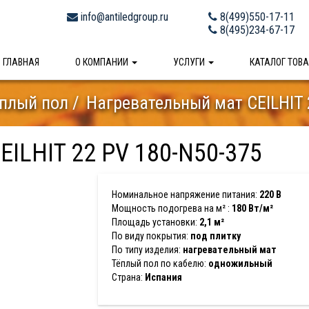
info@antiledgroup.ru
8(499)550-17-11
8(495)234-67-17
ГЛАВНАЯ
О КОМПАНИИ
УСЛУГИ
КАТАЛОГ ТОВ
плый пол
Нагревательный мат CEILHIT 
EILHIT 22 PV 180-N50-375
Номинальное напряжение питания:
220 В
Мощность подогрева на м² :
180 Вт/м²
Площадь установки:
2,1 м²
По виду покрытия:
под плитку
По типу изделия:
нагревательный мат
Тёплый пол по кабелю:
одножильный
Страна:
Испания