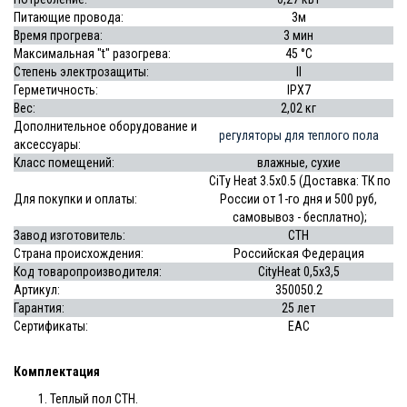
Питающие провода:
3м
Время прогрева:
3 мин
Максимальная "t" разогрева:
45 °С
Степень электрозащиты:
II
Герметичность:
IPX7
Вес:
2,02 кг
Дополнительное оборудование и
регуляторы для теплого пола
аксессуары:
Класс помещений:
влажные, сухие
CiTy Heat 3.5х0.5 (Доставка: ТК по
Для покупки и оплаты:
России от 1-го дня и 500 руб,
самовывоз - бесплатно);
Завод изготовитель:
СТН
Страна происхождения:
Российская Федерация
Код товаропроизводителя:
CityHeat 0,5х3,5
Артикул:
350050.2
Гарантия:
25 лет
Сертификаты:
EAC
Комплектация
Теплый пол СТН.