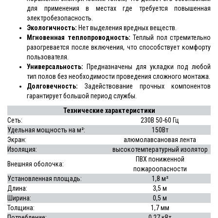
для применения в местах где требуется повышенная
электробезопасность.
Экологичность:
Нет выделения вредных веществ.
Мгновенная теплопроводность:
Теплый пол стремительно
разогревается после включения, что способствует комфорту
пользователя.
Универсальность:
Предназначены для укладки под любой
тип полов без необходимости проведения сложного монтажа.
Долговечность:
Задействование прочных компонентов
гарантирует большой период службы.
Технические характеристики
Сеть:
230В 50-60 Гц
Удельная мощность на м²:
150Вт
Экран:
алюмолавсановая лента
Изоляция:
высокотемпературный изолятор
ПВХ пониженной
Внешняя оболочка:
пожароопасности
Установленная площадь:
1,8 м²
Длина:
3,5 м
Ширина:
0,5 м
Толщина:
1,7 мм
Потребление:
0,27 кВт