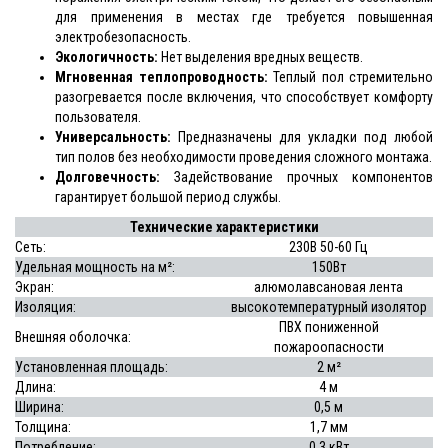
для применения в местах где требуется повышенная
электробезопасность.
Экологичность:
Нет выделения вредных веществ.
Мгновенная теплопроводность:
Теплый пол стремительно
разогревается после включения, что способствует комфорту
пользователя.
Универсальность:
Предназначены для укладки под любой
тип полов без необходимости проведения сложного монтажа.
Долговечность:
Задействование прочных компонентов
гарантирует большой период службы.
Технические характеристики
Сеть:
230В 50-60 Гц
Удельная мощность на м²:
150Вт
Экран:
алюмолавсановая лента
Изоляция:
высокотемпературный изолятор
ПВХ пониженной
Внешняя оболочка:
пожароопасности
Установленная площадь:
2 м²
Длина:
4 м
Ширина:
0,5 м
Толщина:
1,7 мм
Потребление:
0,3 кВт