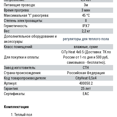
Питающие провода:
3м
Время прогрева:
3 мин
Максимальная "t" разогрева:
45 °С
Степень электрозащиты:
II
Герметичность:
IPX7
Вес:
2,2 кг
Дополнительное оборудование и
регуляторы для теплого пола
аксессуары:
Класс помещений:
влажные, сухие
CiTy Heat 4х0.5 (Доставка: ТК по
Для покупки и оплаты:
России от 1-го дня и 500 руб,
самовывоз - бесплатно);
Завод изготовитель:
СТН
Страна происхождения:
Российская Федерация
Код товаропроизводителя:
CityHeat 0,5х4
Артикул:
400050.2
Гарантия:
25 лет
Сертификаты:
EAC
Комплектация
Теплый пол