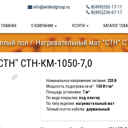
info@antiledgroup.ru
8(499)550-17-11
8(495)234-67-17
ГЛАВНАЯ
О КОМПАНИИ
УСЛУГИ
КАТАЛОГ ТОВ
плый пол
Нагревательный мат "СТН" С
СТН" СТН-КМ-1050-7,0
Номинальное напряжение питания:
220 В
Мощность подогрева на м² :
150 Вт/м²
Площадь установки:
7 м²
По виду покрытия:
под плитку
По типу изделия:
нагревательный мат
Тёплый пол по кабелю:
двужильный