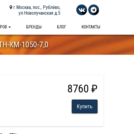
г.Москва, пос., Рублёво,
ул.Новолучанская д.5
АРОВ
БРЕНДЫ
БЛОГ
КОНТАКТЫ
ТН-КМ-1050-7,0
8760 ₽
Купить