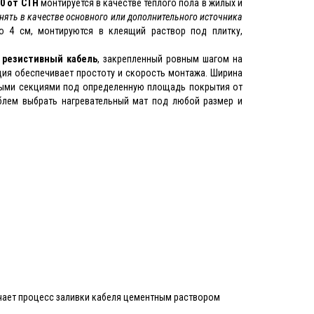
0 от СТН
монтируется в качестве теплого пола в жилых и
ять в качестве основного или дополнительного источника
о 4 см, монтируются в клеящий раствор под плитку,
 резистивный кабель
, закрепленный ровным шагом на
ия обеспечивает простоту и скорость монтажа. Ширина
выми секциями под определенную площадь покрытия от
облем выбрать нагревательный мат под любой размер и
м
ючает процесс заливки кабеля цементным раствором