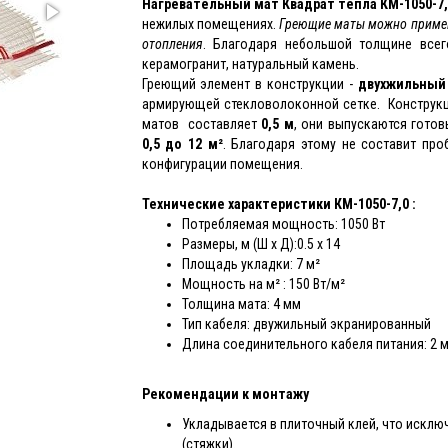
Нагревательный мат Квадрат тепла КМ-1050-7,
нежилых помещениях.
Греющие маты можно примен
отопления
. Благодаря небольшой толщине всег
керамогранит, натуральный камень.
Греющий элемент в конструкции -
двухжильный
армирующей стекловолоконной сетке. Конструкц
матов составляет
0,5 м
, они выпускаются гото
0,5 до 12 м²
. Благодаря этому не составит пр
конфигурации помещения.
Технические характеристики КМ-1050-7,0 :
Потребляемая мощность: 1050 Вт
Размеры, м (Ш х Д):0.5 x 14
Площадь укладки: 7 м²
Мощность на м² : 150 Вт/м²
Толщина мата: 4 мм
Тип кабеля: двужильный экранированный
Длина соединительного кабеля питания: 2 
Рекомендации к монтажу
Укладывается в плиточный клей, что искл
(стяжки).