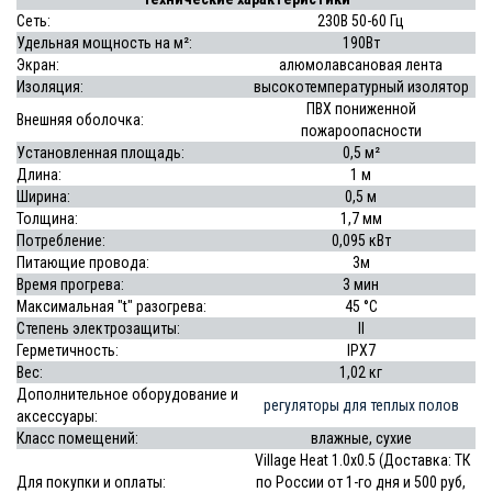
Сеть:
230В 50-60 Гц
Удельная мощность на м²:
190Вт
Экран:
алюмолавсановая лента
Изоляция:
высокотемпературный изолятор
ПВХ пониженной
Внешняя оболочка:
пожароопасности
Установленная площадь:
0,5 м²
Длина:
1 м
Ширина:
0,5 м
Толщина:
1,7 мм
Потребление:
0,095 кВт
Питающие провода:
3м
Время прогрева:
3 мин
Максимальная "t" разогрева:
45 °С
Степень электрозащиты:
II
Герметичность:
IPX7
Вес:
1,02 кг
Дополнительное оборудование и
регуляторы для теплых полов
аксессуары:
Класс помещений:
влажные, сухие
Village Heat 1.0х0.5 (Доставка: ТК
Для покупки и оплаты:
по России от 1-го дня и 500 руб,