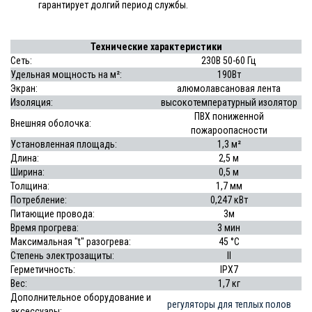
гарантирует долгий период службы.
Технические характеристики
Сеть:
230В 50-60 Гц
Удельная мощность на м²:
190Вт
Экран:
алюмолавсановая лента
Изоляция:
высокотемпературный изолятор
ПВХ пониженной
Внешняя оболочка:
пожароопасности
Установленная площадь:
1,3 м²
Длина:
2,5 м
Ширина:
0,5 м
Толщина:
1,7 мм
Потребление:
0,247 кВт
Питающие провода:
3м
Время прогрева:
3 мин
Максимальная "t" разогрева:
45 °С
Степень электрозащиты:
II
Герметичность:
IPX7
Вес:
1,7 кг
Дополнительное оборудование и
регуляторы для теплых полов
аксессуары: