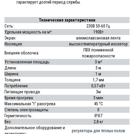
гарантирует долгий период службы.
Технические характеристики
Сеть:
230В 50-60 Гц
Удельная мощность на м²:
190Вт
Экран:
алюмолавсановая лента
Изоляция:
высокотемпературный изолятор
ПВХ пониженной
Внешняя оболочка:
пожароопасности
Установленная площадь:
3 м²
Длина:
3 м
Ширина:
1 м
Толщина:
1,7 мм
Потребление:
0,57 кВт
Питающие провода:
3м
Время прогрева:
3 мин
Максимальная "t" разогрева:
45 °С
Степень электрозащиты:
II
Герметичность:
IPX7
Вес:
2,8 кг
Дополнительное оборудование и
регуляторы для теплых полов
аксессуары: