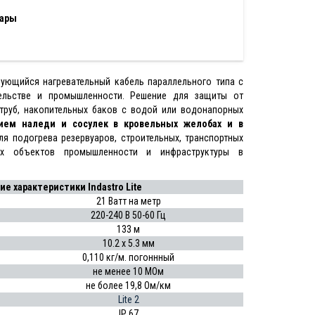
уары
ующийся нагревательный кабель параллельного типа с
ельстве и промышленности. Решение для защиты от
труб, накопительных баков с водой или водонапорных
ием наледи и сосулек в кровельных желобах и в
я подогрева резервуаров, строительных, транспортных
гих объектов промышленности и инфраструктуры в
е характеристики Indastro Lite
21 Ватт на метр
220-240 В 50-60 Гц
133 м
10.2 x 5.3 мм
0,110 кг/м. погоннный
не менее 10 МОм
не более 19,8 Ом/км
Lite 2
IP 67