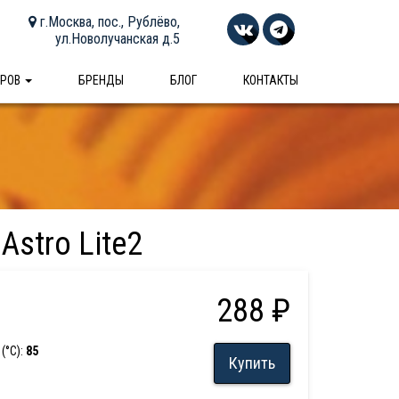
г.Москва, пос., Рублёво,
ул.Новолучанская д.5
АРОВ
БРЕНДЫ
БЛОГ
КОНТАКТЫ
stro Lite2
288 ₽
(°С):
85
Купить