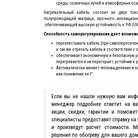
среды, солнечных лучей и атмосферных оса
Нагревательный кабель состоит из двух то
полупроводящей матрице, прочного изоляцион
обеспечивающей высокую устойчивость к УФ (UV)
Способность саморегулирования дает возмож
перехлестывать кабель (при самопересечени
а так же отрезать кабель в соответствии с
обеспечивает экономичную и безопасную ра
перегревается и не перегорает, устойчив к 
Автоматически меняет тепловыделение в з
или понижение ее t°.
Если вы не нашли нужную вам инфо
менеджер подробнее ответит на в
акции, скидки, гарантии и поможе
специалисты предоставят справку на
и произведут расчет стоимости. 
решение по обогреву для вашего дом