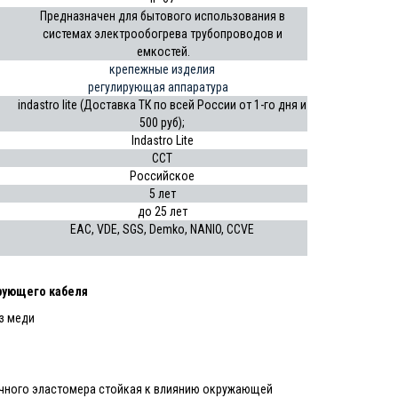
Предназначен для бытового использования в
системах электрообогрева трубопроводов и
емкостей.
крепежные изделия
регулирующая аппаратура
indastro lite (Доставка ТК по всей России от 1-го дня и
500 руб);
Indastro Lite
ССТ
Российское
5 лет
до
25 лет
EAC, VDE, SGS, Demko, NANIO, CCVE
рующего кабеля
з меди
чного эластомера стойкая к влиянию окружающей