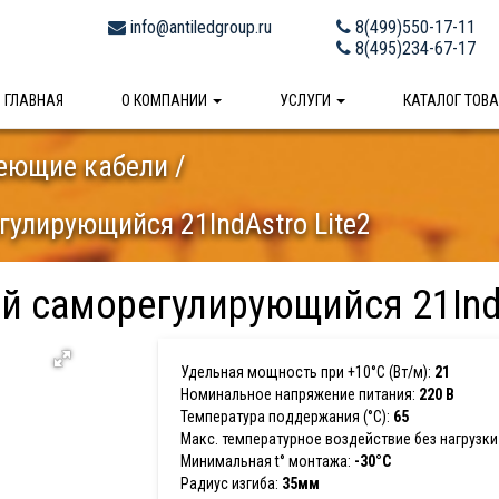
info@antiledgroup.ru
8(499)550-17-11
8(495)234-67-17
ГЛАВНАЯ
О КОМПАНИИ
УСЛУГИ
КАТАЛОГ ТОВ
еющие кабели
улирующийся 21IndAstro Lite2
й саморегулирующийся 21IndA
Удельная мощность при +10°С (Вт/м):
21
Номинальное напряжение питания:
220 В
Температура поддержания (°С):
65
Макс. температурное воздействие без нагрузки 
Минимальная t° монтажа:
-30°C
Радиус изгиба:
35мм