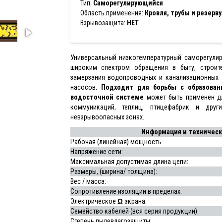
Тип:
Саморегулирующийся
Область применения:
Кровля, трубы и резерв
Взрывозащита:
НЕТ
Универсальный низкотемпературный саморегулир
широким спектром обращения в быту, строит
замерзания водопроводных и канализационных 
насосов
. Подходит для борьбы с образован
водосточной системе
может быть применен дл
коммуникаций, теплиц, птицефабрик и дру
невзрывоопасных зонах.
Информация и технически
Рабочая (линейная) мощность
Напряжение сети:
Максимальная допустимая длина цепи:
Размеры, (ширина/ толщина):
Вес / масса:
Сопротивление изоляции в пределах:
Электрическое
Ω
экрана:
Семейство кабелей (вся серия продукции):
Степень пылевлагозащиты: