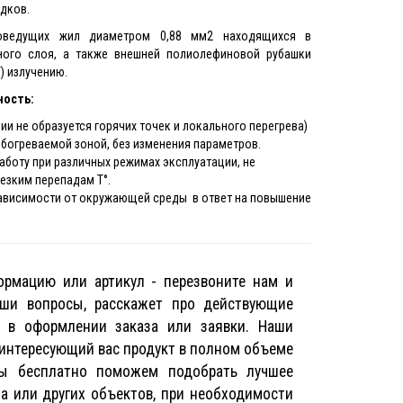
дков.
коведущих жил диаметром 0,88 мм2 находящихся в
ного слоя, а также внешней полиолефиновой рубашки
 излучению.
ность:
и не образуется горячих точек и локального перегрева)
 обогреваемой зоной, без изменения параметров.
боту при различных режимах эксплуатации, не
резким перепадам T°.
ависимости от окружающей среды в ответ на повышение
рмацию или артикул - перезвоните нам и
аши вопросы, расскажет про действующие
т в оформлении заказа или заявки. Наши
 интересующий вас продукт в полном объеме
Мы бесплатно поможем подобрать лучшее
а или других объектов, при необходимости