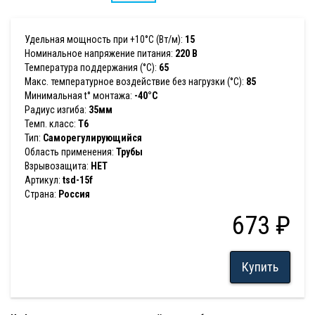
Удельная мощность при +10°С (Вт/м):
15
Номинальное напряжение питания:
220 В
Температура поддержания (°С):
65
Макс. температурное воздействие без нагрузки (°С):
85
Минимальная t° монтажа:
-40°С
Радиус изгиба:
35мм
Темп. класс:
T6
Тип:
Саморегулирующийся
Область применения:
Трубы
Взрывозащита:
НЕТ
Артикул:
tsd-15f
Страна:
Россия
673 ₽
Купить