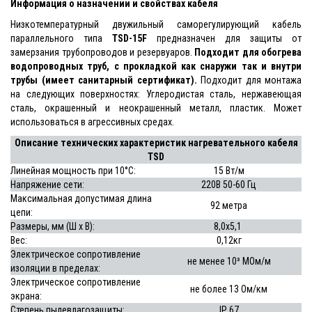
Информация о назначении и свойствах кабеля
Низкотемпературный двужильный саморегулирующий кабель
параллельного типа
TSD-15F
предназначен для защиты от
замерзания трубопроводов и резервуаров.
Подходит для обогрева
водопроводных труб, с прокладкой как снаружи так и внутри
трубы (имеет санитарный сертификат).
Подходит для монтажа
на следующих поверхностях: Углеродистая сталь, нержавеющая
сталь, окрашенный и неокрашенный металл, пластик. Может
использоваться в агрессивных средах.
Описание технических характеристик нагревательного кабеля
TSD
Линейная мощность при 10°С:
15 Вт/м
Напряжение сети:
220В 50-60 Гц
Максимальная допустимая длина
92 метра
цепи:
Размеры, мм (Ш x В):
8,0x5,1
Вес:
0,12кг
Электрическое сопротивление
не менее 10³ МОм/м
изоляции в пределах:
Электрическое сопротивление
не более 13 Ом/км
экрана:
Степень пылевлагозащиты:
IP 67