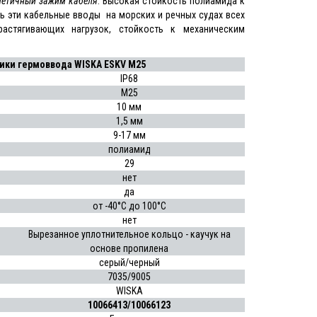
метичный зажим кабеля
. Высокая стойкость полиамида к
ь эти кабельные вводы на морских и речных судах всех
астягивающих нагрузок, стойкость к механическим
ики гермоввода WISKA ESKV M25
IP68
M25
10 мм
1,5 мм
9-17 мм
полиамид
29
нет
да
от -40°C до 100°C
нет
Вырезанное уплотнительное кольцо - каучук на
основе пропилена
серый/черный
7035/9005
WISKA
10066413
/10066123