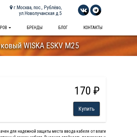
г.Москва, пос., Рублёво,
ул.Новолучанская д.5
АРОВ
БРЕНДЫ
БЛОГ
КОНТАКТЫ
иковый WISKA ESKV M25
170 ₽
Купить
ачен для надежной защиты места ввода кабеля от влаги