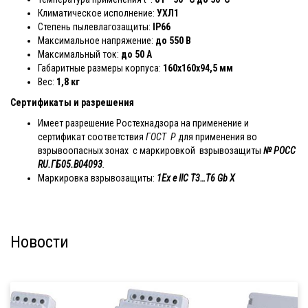
Климатическое исполнение:
УХЛ1
Степень пылевлагозащиты:
IP66
Максимальное напряжение:
до 550 В
Максимальный ток:
до 50 А
Габаритные размеры корпуса:
160x160x94,5 мм
Вес:
1,8 к
г
Сертификаты и разрешения
Имеет разрешение Ростехнадзора на применение и
сертификат соответствия
ГОСТ Р
для применения во
взрывоопасных зонах с маркировкой взрывозащиты
№ РОСС
RU.ГБ05.В04093
.
Маркировка взрывозащиты:
1Ex e IIC T3…T6 Gb X
Новости