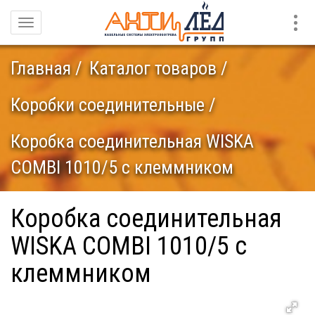
Конт
Навигация
Главная
Каталог товаров
Коробки соединительные
Коробка соединительная WISKA
COMBI 1010/5 с клеммником
Коробка соединительная
WISKA COMBI 1010/5 с
клеммником