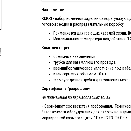
Назначение
КСК-3
- набор конечной заделки саморегулирующи
готовой секции в распределительную коробку.
Применяется для греющих кабелей серии:
В
Максимальная температура воздействия:
1
Комплектация
обжимные наконечники
трубка для заземляющего провода
кремнийорганическое уплотнение под кабе
клей-герметик объемом 10 мл
термоусадочная трубка для усиления механ
Сертификаты/разрешения
На применение во взрывоопасных зонах:
- Сертификат соответствия требованиям Техниче
безопасности оборудования для работы во взрыво
маркировкой взрывозащиты 1Ex е IIC Т3…T6 Gb X.