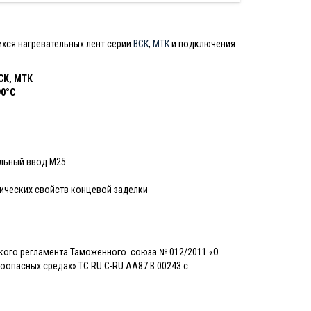
хся нагревательных лент серии
ВСК
,
МТК
и подключения
СК, МТК
90°С
льный ввод М25
ических свойств концевой заделки
ского регламента Таможенного союза № 012/2011 «О
опасных средах» TC RU C-RU.АА87.В.00243 с