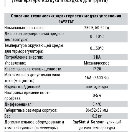
(температуры воздуха и осадков для грунта)
Описание технических характеристик модуля управления
RAYSTAT
Номинальное питание:
230 В, 50-60 Гц
Диапазон регулирования предела
0....10°С
температуры:
Температура окружающей среды
0....50°С
для терморегулятора:
Потребление энергии:
3 ВА
Управление:
Механическое
Класс пылевлагозащищенности:
IP 20
Максимально допустимая сила
16А, (3600 Вт)
тока (мощность):
Индикатор/Дисплей:
светодиоды
Настройка времени пост-
0-5 ч
прогрева:
Дифференциал:
0,4°С
Габаритные размеры корпуса:
86х52х59 мм
Вес:
0,2 кг
Дополнительное оборудование и
RayStat-A-Sensor
- уличный
комплектующие (аксессуары):
датчик температуры