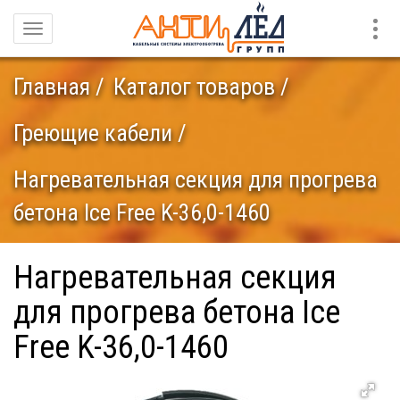
Конт
Навигация
Главная
Каталог товаров
Греющие кабели
Нагревательная секция для прогрева
бетона Ice Free K-36,0-1460
Нагревательная секция
для прогрева бетона Ice
Free K-36,0-1460