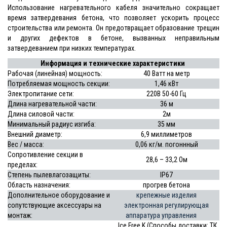
Использование нагревательного кабеля значительно сокращает
время затвердевания бетона, что позволяет ускорить процесс
строительства или ремонта. Он предотвращает образование трещин
и других дефектов в бетоне, вызванных неправильным
затвердеванием при низких температурах.
Информация и технические характеристики
Рабочая (линейная) мощность:
40 Ватт на метр
Потребляемая мощность секции:
1,46 кВт
Электропитание сети:
220В 50-60 Гц
Длина нагревательной части:
36 м
Длина силовой части:
2м
Минимальный радиус изгиба:
35 мм
Внешний диаметр:
6,9 миллиметров
Вес / масса:
0,06 кг/м. погоннный
Сопротивление секции в
28,6 – 33,2
Ом
пределах:
Степень пылевлагозащиты:
IP67
Область назначения:
прогрев бетона
Дополнительное оборудование и
крепежные изделия
сопутствующие аксессуары на
электронная регулирующая
монтаж:
аппаратура управления
Ice Free K (Способы доставки: ТК