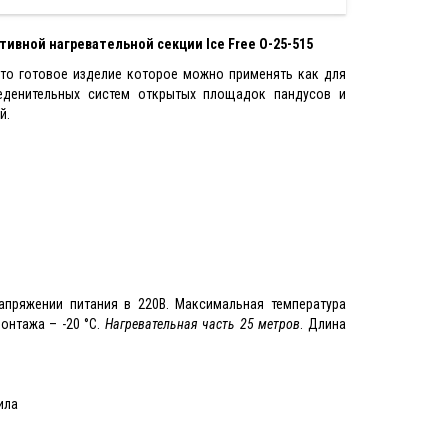
вной нагревательной секции Ice Free O-25-515
это готовое изделие которое можно применять как для
еденительных систем открытых площадок пандусов и
й.
апряжении питания в
220В. Максимальная температура
онтажа – -20 °С.
Нагревательная часть 25 метров
. Длина
ила