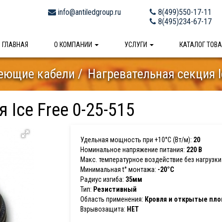
info@antiledgroup.ru
8(499)550-17-11
8(495)234-67-17
ГЛАВНАЯ
О КОМПАНИИ
УСЛУГИ
КАТАЛОГ ТОВ
еющие кабели
Нагревательная секция I
 Ice Free 0-25-515
Удельная мощность при +10°С (Вт/м):
20
Номинальное напряжение питания:
220 В
Макс. температурное воздействие без нагрузки 
Минимальная t° монтажа:
-20°C
Радиус изгиба:
35мм
Тип:
Резистивный
Область применения:
Кровля и открытые пл
Взрывозащита:
НЕТ