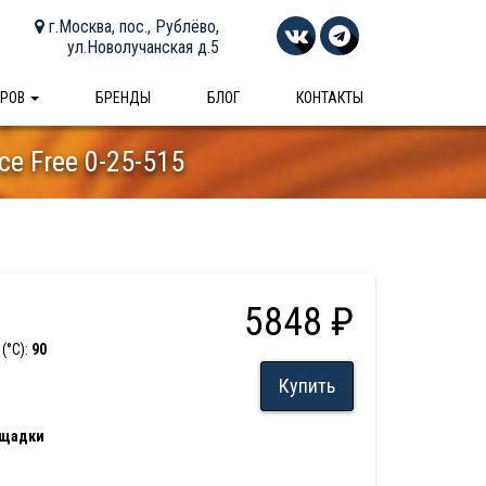
г.Москва, пос., Рублёво,
ул.Новолучанская д.5
АРОВ
БРЕНДЫ
БЛОГ
КОНТАКТЫ
ce Free 0-25-515
5848 ₽
(°С):
90
Купить
ощадки