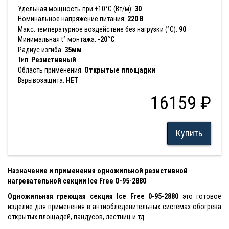
Удельная мощность при +10°С (Вт/м):
30
Номинальное напряжение питания:
220 В
Макс. температурное воздействие без нагрузки (°С):
90
Минимальная t° монтажа:
-20°C
Радиус изгиба:
35мм
Тип:
Резистивный
Область применения:
Открытые площадки
Взрывозащита:
НЕТ
16159 ₽
Купить
Назначение и применения одножильной резистивной
нагревательной секции Ice Free O-95-2880
Одножильная греющая секция
Ice Free 0-95-2880
это готовое
изделие для применения в антиобледенительных системах обогрева
открытых площадей, пандусов, лестниц и тд.