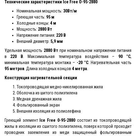
Технические характеристики Ice Free O-95-2880
Номинальная мощность:
30Вт/м
Греющая часть:
95 м
Холодные концы:
4 м
Мощность:
2880 Вт
Напряжение питания:
220 В
Внешний диаметр:
5,9 мм
Удельная мощность
2880 Вт
при номинальном напряжении питания
в
220 В
. Максимальная температура воздействия –
90 °С
,
минимальная температура монтажа –
-20 °С
. Нагревательная часть
95 метров
. Длина холодных концов
4 метра
.
Конструкция нагревательной секции
Токопроводящая медно-никелированная жила
Оболочка из шитого полиэтилена
Медная дренажная жила
Фольгированный экран
Внешняя изоляция из полиолефина
Греющий элемент
Ice Free 0-95-2880
состоит из токопроводящей
жилы в изоляции из сшитого полиэтилена, поверх которой проходит
проводник заземления из меди защищенный фольгированным