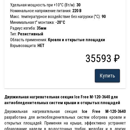
Удельная мощность при +10°С (Вт/м):
30
Номинальное напряжение питания:
220 В
Макс. температурное воздействие без нагрузки (°С):
90
Минимальная t° монтажа:
-20°C
Радиус изгиба:
35мм
Тип:
Резистивный
Область применения:
Кровля и открытые площадки
Взрывозащита:
НЕТ
35593 ₽
Купить
Двухжильная нагревательная секция Ice Free M-120-3640 для
антиобледенительных систем крыши и открытых площадей
Двухжильная нагревательная секция
I
ce Free M-120-3640
разработана для антиобледенительных систем обогрева кровли и
открытых площадей. Применяя на крыше, эффективно устраняет
образование наледи в водосточных трубах, желобах и в других