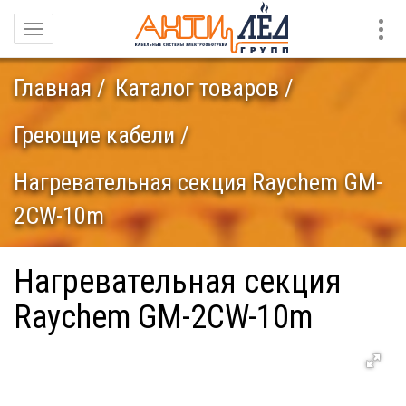
Конт
Навигация
Главная
Каталог товаров
Греющие кабели
Нагревательная секция Raychem GM-
2CW-10m
Нагревательная секция
Raychem GM-2CW-10m