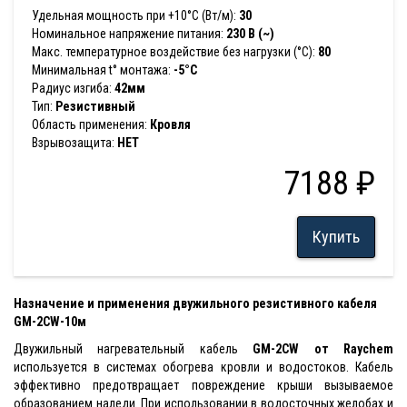
Удельная мощность при +10°С (Вт/м):
30
Номинальное напряжение питания:
230 В (~)
Макс. температурное воздействие без нагрузки (°С):
80
Минимальная t° монтажа:
-5°С
Радиус изгиба:
42мм
Тип:
Резистивный
Область применения:
Кровля
Взрывозащита:
НЕТ
7188 ₽
Купить
Назначение и применения двужильного резистивного кабеля
GM-2CW-10м
Двужильный нагревательный кабель
GM-2CW от Raychem
используется в системах обогрева кровли и водостоков. Кабель
эффективно предотвращает повреждение крыши вызываемое
образованием наледи. При использовании в водосточных желобах и