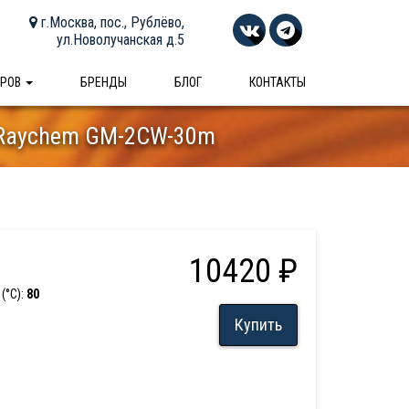
г.Москва, пос., Рублёво,
ул.Новолучанская д.5
АРОВ
БРЕНДЫ
БЛОГ
КОНТАКТЫ
 Raychem GM-2CW-30m
10420 ₽
(°С):
80
Купить