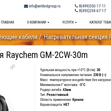
info@antiledgroup.ru
8(499)550-17-11
8(495)234-67-17
ГЛАВНАЯ
О КОМПАНИИ
УСЛУГИ
КАТАЛОГ ТОВ
еющие кабели
Нагревательная секция
ия Raychem GM-2CW-30m
Удельная мощность при +10°С (Вт/м):
30
Номинальное напряжение питания:
230 В (~)
Макс. температурное воздействие без нагрузки 
Минимальная t° монтажа:
-5°С
Радиус изгиба:
42мм
Тип:
Резистивный
Область применения:
Кровля
Взрывозащита:
НЕТ