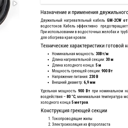
Назначение и применения двужильног
Двужильный нагревательный кабель
GM-2CW от
водостоков. Кабель эффективно предотвращает
При использовании в водосточных желобах и труб
для обогрева края кровли.
Технические характеристики готовой 
Номинальная мощность:
30Вт/м
Длина нагревательной секции:
30 м
Длина холодного конца:
5 м
Мощность греющей секции:
900 Вт
Напряжение питания:
230 В
Внешний диаметр:
6,9 мм
Удельная мощность
900 Вт
при номинальном на
воздействия –
80 °С
, минимальная температура м
холодного конца
5 метров
.
Конструкция греющей секции
Токопроводящие жилы
Электроизоляция из фторопласта