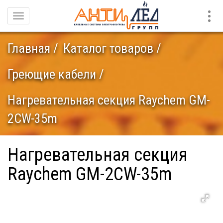
Конт
Навигация
Главная
Каталог товаров
Греющие кабели
Нагревательная секция Raychem GM-
2CW-35m
Нагревательная секция
Raychem GM-2CW-35m