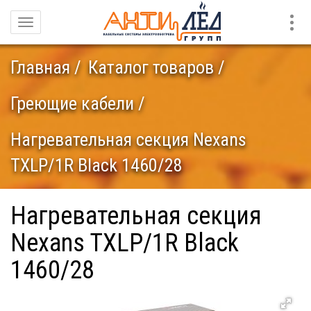
Конт
Навигация
Главная
Каталог товаров
Греющие кабели
Нагревательная секция Nexans
TXLP/1R Black 1460/28
Нагревательная секция
Nexans TXLP/1R Black
1460/28