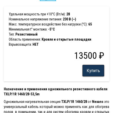
Удельная мощность при +10°С (Вт/м):
28
Номинальное напряжение питания:
230 В (~)
Макс. температурное воздействие без нагрузки (°С):
65
Минимальная t° монтажа:
-5°С
Тип:
Резистивный
Область применения:
Кровля и открытые площадки
Взрывозащита:
НЕТ
13500 ₽
Купить
Назначение и применения одножильного резистивного кабеля
TXLP/1R 1460/28-53,5m
Одножильная нагревательная секция
TXLP/1R 1460/28
от
Nexans
это
универсальный кабель который можно применять как для обогрева
полов в помещении, так и для систем обогрева кровли и открытых