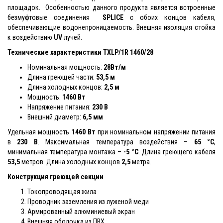
площадок. Особенностью данного продукта является встроенные
безмуфтовые соединения
SPLICE
с обоих концов кабеля,
обеспечивающие водонепроницаемость. Внешняя изоляция стойка
к воздействию
UV
лучей.
Технические характеристики TXLP/1R 1460/28
Номинальная мощность:
28Вт/м
Длина греющей части:
53,5 м
Длина холодных концов:
2,5 м
Мощность:
1460 Вт
Напряжение питания:
230 В
Внешний диаметр:
6,5 мм
Удельная мощность
1460 Вт
при номинальном напряжении питания
в
230 В
. Максимальная температура воздействия –
65 °С
,
минимальная температура монтажа –
-5 °С
. Длина греющего кабеля
53,5
метров. Длина холодных концов
2,5
метра.
Конструкция греющей секции
Токопроводящая жила
Проводник заземления из луженой меди
Армированный алюминиевый экран
Внешняя оболочка из ПВХ