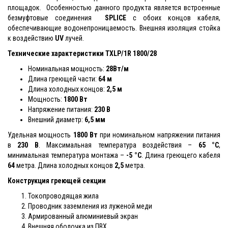
площадок. Особенностью данного продукта является встроенные
безмуфтовые соединения
SPLICE
с обоих концов кабеля,
обеспечивающие водонепроницаемость. Внешняя изоляция стойка
к воздействию
UV
лучей.
Технические характеристики TXLP/1R 1800/28
Номинальная мощность:
28Вт/м
Длина греющей части:
64 м
Длина холодных концов:
2,5 м
Мощность:
1800 Вт
Напряжение питания:
230 В
Внешний диаметр:
6,5 мм
Удельная мощность
1800 Вт
при номинальном напряжении питания
в
230 В
. Максимальная температура воздействия –
65 °С
,
минимальная температура монтажа –
-5 °С
. Длина греющего кабеля
64
метра. Длина холодных концов
2,5
метра.
Конструкция греющей секции
Токопроводящая жила
Проводник заземления из луженой меди
Армированный алюминиевый экран
Внешняя оболочка из ПВХ