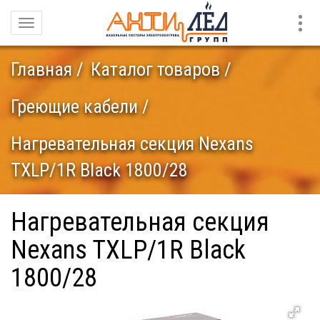
Конт
Навигация
Главная
Каталог товаров
Греющие кабели
Нагревательная секция Nexans
TXLP/1R Black 1800/28
Нагревательная секция
Nexans TXLP/1R Black
1800/28