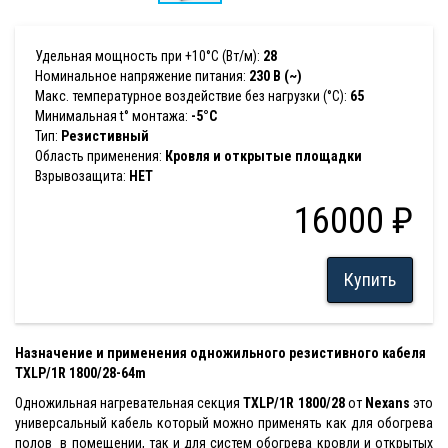
Удельная мощность при +10°С (Вт/м):
28
Номинальное напряжение питания:
230 В (~)
Макс. температурное воздействие без нагрузки (°С):
65
Минимальная t° монтажа:
-5°С
Тип:
Резистивный
Область применения:
Кровля и открытые площадки
Взрывозащита:
НЕТ
16000 ₽
Купить
Назначение и применения одножильного резистивного кабеля
TXLP/1R 1800/28-64m
Одножильная нагревательная секция
TXLP/1R 1800/28
от
Nexans
это
универсальный кабель который можно применять как для обогрева
полов в помещении, так и для систем обогрева кровли и открытых