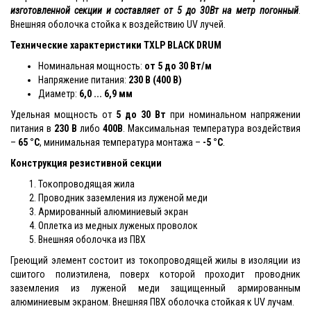
изготовленной секции и составляет от 5 до 30Вт на метр погонный
.
Внешняя оболочка стойка к воздействию UV лучей.
Технические характеристики TXLP BLACK DRUM
Номинальная мощность:
от 5 до 30 Вт/м
Напряжение питания:
230 В (400 В)
Диаметр:
6,0 ... 6,9 мм
Удельная мощность от
5 до 30 Вт
при номинальном напряжении
питания в
230 В
либо
400В
. Максимальная температура воздействия
–
65 °С
, минимальная температура монтажа –
-5 °С
.
Конструкция резистивной секции
Токопроводящая жила
Проводник заземления из луженой меди
Армированный алюминиевый экран
Оплетка из медных луженых проволок
Внешняя оболочка из ПВХ
Греющий элемент состоит из токопроводящей жилы в изоляции из
сшитого полиэтилена, поверх которой проходит проводник
заземления из луженой меди защищенный армированным
алюминиевым экраном. Внешняя ПВХ оболочка стойкая к UV лучам.