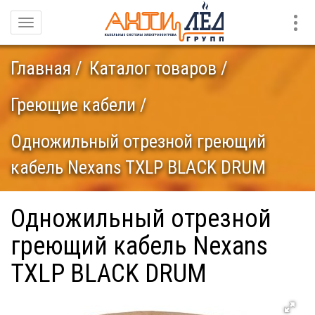
Конт
Навигация
Главная
Каталог товаров
Греющие кабели
Одножильный отрезной греющий
кабель Nexans TXLP BLACK DRUM
Одножильный отрезной
греющий кабель Nexans
TXLP BLACK DRUM