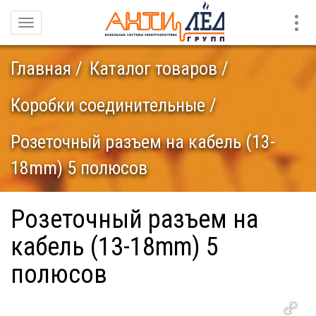
Конт
Навигация
Главная
Каталог товаров
Коробки соединительные
Розеточный разъем на кабель (13-
18mm) 5 полюсов
Розеточный разъем на
кабель (13-18mm) 5
полюсов