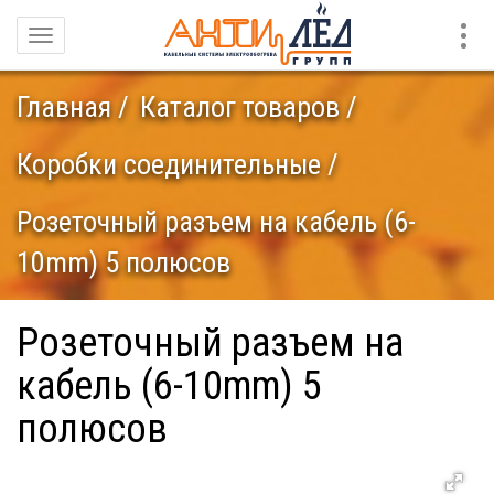
Конт
Навигация
Главная
Каталог товаров
Коробки соединительные
Розеточный разъем на кабель (6-
10mm) 5 полюсов
Розеточный разъем на
кабель (6-10mm) 5
полюсов