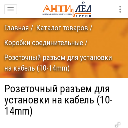
Конт
Навигация
Главная
Каталог товаров
Коробки соединительные
Розеточный разъем для установки
на кабель (10-14mm)
Розеточный разъем для
установки на кабель (10-
14mm)