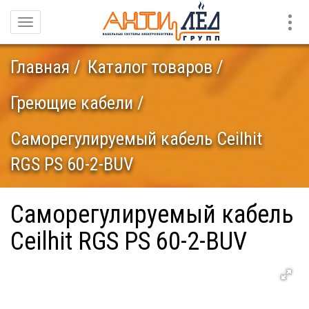
Конт
Навигация
Главная
Каталог товаров
Греющие кабели
Саморегулируемый кабель Ceilhit
RGS PS 60-2-BUV
Саморегулируемый кабель
Ceilhit RGS PS 60-2-BUV