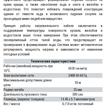
краях крыши, а также накопление льда и снега в желобах и
водостоках. Это помогает избежать повреждений конструкции
здания от тяжести льда и возможного падения сосулек на
проходящих мимо людей или имущество.
Принцип работы нагревательного кабеля заключается в
поддержании температуры поверхности кровли, желобов и
водостоков выше точки замерзания. При этом обеспечивается
своевременный отток талой воды, что предотвращает ее
промерзание и формирование льда. Система может автоматически
регулировать мощность нагрева в зависимости от изменения
погодных условий.
Технические характеристики
Рабочая (линейная) мощность при
60 Вт на метр
10°С:
Электропитание сети:
240В 50-60 Гц
Максимальная допустимая длина
50 м
цепи:
Радиус изгиба:
25 мм
Длительность пускового тока:
300 сек
Размеры, (ширина/ толщина):
13.45 x 5.7 миллиметров
Вес / масса:
0,110 кг/м. погоннный