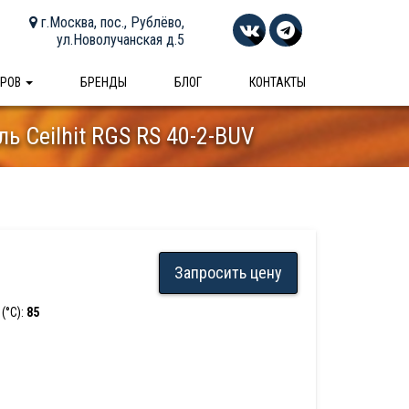
г.Москва, пос., Рублёво,
ул.Новолучанская д.5
АРОВ
БРЕНДЫ
БЛОГ
КОНТАКТЫ
 Ceilhit RGS RS 40-2-BUV
Запросить цену
(°С):
85