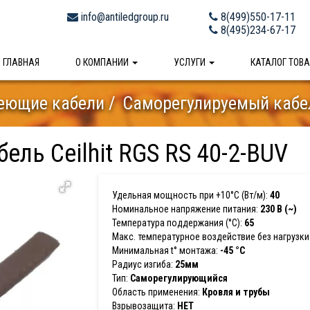
info@antiledgroup.ru
8(499)550-17-11
8(495)234-67-17
ГЛАВНАЯ
О КОМПАНИИ
УСЛУГИ
КАТАЛОГ ТОВ
еющие кабели
Саморегулируемый кабель
ль Ceilhit RGS RS 40-2-BUV
Удельная мощность при +10°С (Вт/м):
40
Номинальное напряжение питания:
230 В (~)
Температура поддержания (°С):
65
Макс. температурное воздействие без нагрузки 
Минимальная t° монтажа:
-45 °С
Радиус изгиба:
25мм
Тип:
Саморегулирующийся
Область применения:
Кровля и трубы
Взрывозащита:
НЕТ