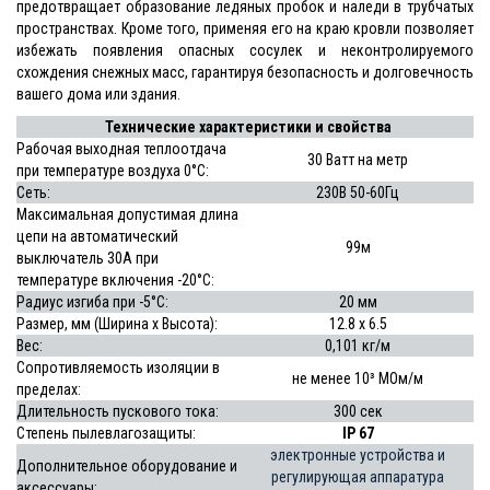
предотвращает образование ледяных пробок и наледи в трубчатых
пространствах. Кроме того, применяя его на краю кровли позволяет
избежать появления опасных сосулек и неконтролируемого
схождения снежных масс, гарантируя безопасность и долговечность
вашего дома или здания.
Технические характеристики и свойства
Рабочая выходная теплоотдача
30 Ватт на метр
при температуре воздуха 0°С:
Сеть:
230В 50-60Гц
Максимальная допустимая длина
цепи на автоматический
99м
выключатель 30А при
температуре включения -20°С:
Радиус изгиба при -5°С:
20 мм
Размер, мм (Ширина x Высота):
12.8 x 6.5
Вес:
0,101 кг/м
Сопротивляемость изоляции в
не менее 10³ МОм/м
пределах:
Длительность пускового тока:
300 сек
Степень пылевлагозащиты:
IP 67
электронные устройства и
Дополнительное оборудование и
регулирующая аппаратура
аксессуары: