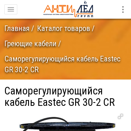
Конт
Навигация
Главная
Каталог товаров
Греющие кабели
Саморегулирующийся кабель Eastec
GR 30-2 CR
Саморегулирующийся
кабель Eastec GR 30-2 CR