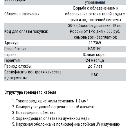
управления
Борьба с обледенением и
Область назначения:
обеспечение оттока талой воды с
крыш и водосточной системы
30-2 (Способы доставки: ТК по
Код для оплаты покупки:
России от 1-го дня и 500 руб,
самовывоз - бесплатно);
Артикул:
117369
Разработчик:
EASTEC
Страна:
Южная корея
Гарантия:
24 месяца
Период
службы
:
до
7 лет
Сертификаты контроля качества
EAC
и документы:
Структура
греющего кабеля
Токопроводящие жилы сечением 1.2 мм²
Саморегулирующий нагревательный элемент
Полиэфирная обмотка
Экранирующая оплетка из луженной меди
Наружная оболочка из полиолефина стойкая UV излучению