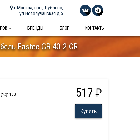
г.Москва, пос., Рублёво,
ул.Новолучанская д.5
АРОВ
БРЕНДЫ
БЛОГ
КОНТАКТЫ
ель Eastec GR 40-2 CR
517 ₽
(°С):
100
Купить