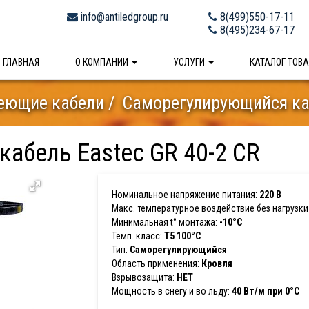
info@antiledgroup.ru
8(499)550-17-11
8(495)234-67-17
ГЛАВНАЯ
О КОМПАНИИ
УСЛУГИ
КАТАЛОГ ТОВ
еющие кабели
Саморегулирующийся каб
абель Eastec GR 40-2 CR
Номинальное напряжение питания:
220 В
Макс. температурное воздействие без нагрузки 
Минимальная t° монтажа:
-10°С
Темп. класс:
Т5 100°С
Тип:
Саморегулирующийся
Область применения:
Кровля
Взрывозащита:
НЕТ
Мощность в снегу и во льду:
40 Вт/м при 0°C