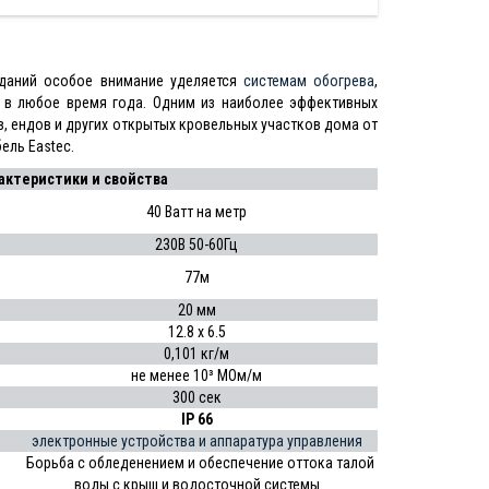
зданий особое внимание уделяется
системам обогрева
,
 в любое время года. Одним из наиболее эффективных
в, ендов и других открытых кровельных участков дома от
ель Eastec.
актеристики и свойства
40 Ватт на метр
230В 50-60Гц
77м
20 мм
12.8 x 6.5
0,101 кг/м
не менее 10³ МОм/м
300 сек
IP 66
электронные устройства и аппаратура управления
Борьба с обледенением и обеспечение оттока талой
воды с крыш и водосточной системы