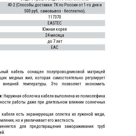
40-2 (Способы доставки: ТК по России от 1-го дня и
500 руб, самовывоз - бесплатно);
117370
EASTEC
Южная корея
24 месяца
до
7 лет
EAC
ьный
кабель оснащен полупроводниковой матрицей
щих медных жил, которая самостоятельно регулирует
 внешней температуры. Это позволяет экономить
я:
Наружная оболочка кабеля выполнена из полиолефина
чности работы даже при длительном влиянии солнечных
 кабеля есть экранирующая оплетка из луженой меди,
ления, но и увеличивает его жесткость.
меняется для предотвращения замораживания труб
ей.