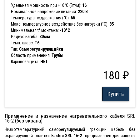
Удельная мощность при +10°С (Вт/м):
16
Номинальное напряжение питания:
220 В
Температура поддержания (°С):
65
Макс. температурное воздействие без нагрузки (°С):
85
Минимальная t° монтажа:
-10°С
Радиус изгиба:
30мм
Темп. класс:
T6
Тип:
Саморегулирующийся
Область применения:
Трубы
Взрывозащита:
НЕТ
180 ₽
Купить
Применение и назначение нагревательного кабеля SRL
16-2 (без экрана)
Низкотемпературный саморегулируемый греющий кабель без
экранирующей оплетки
Eastec SRL 16-2
предназначен для защиты