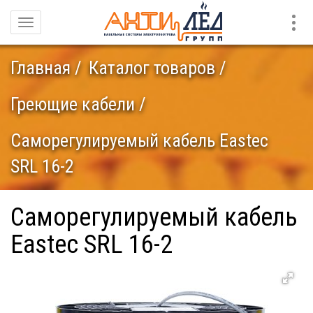
Конт
Навигация
Главная
Каталог товаров
Греющие кабели
Саморегулируемый кабель Eastec
SRL 16-2
Саморегулируемый кабель
Eastec SRL 16-2