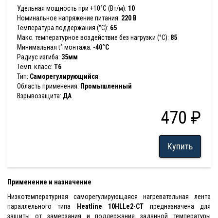
Удельная мощность при +10°С (Вт/м):
10
Номинальное напряжение питания:
220 В
Температура поддержания (°С):
65
Макс. температурное воздействие без нагрузки (°С):
85
Минимальная t° монтажа:
-40°С
Радиус изгиба:
35мм
Темп. класс:
T6
Тип:
Саморегулирующийся
Область применения:
Промышленный
Взрывозащита:
ДА
470 ₽
Купить
Применение и назначение
Низкотемпературная саморегулирующаяся нагревательная лента
параллельного типа
Heatline 10HLLe2-CT
предназначена для
защиты от замерзания и поддержания заданной температуры