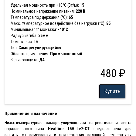
Удельная мощность при +10°С (Вт/м):
15
Номинальное напряжение питания:
220 В
Температура поддержания (°С):
65
Макс. температурное воздействие без нагрузки (°С):
85
Минимальная t° монтажа:
-40°С
Радиус изгиба:
35мм
Темп. класс:
T6
Тип:
Саморегулирующийся
Область применения:
Промышленный
Взрывозащита:
ДА
480 ₽
Купить
Применение и назначение
Низкотемпературная саморегулирующаяся нагревательная лента
параллельного типа
Heatline 15HLLe2-CT
предназначена для
защиты от замерзания и поддержания заданной температуры