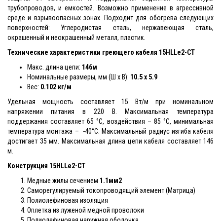
трубопроводов, и емкостей. Возможно применение в агрессивной
среде и взрывоопасных зонах. Подходит для обогрева следующих
поверхностей: Углеродистая сталь, нержавеющая сталь,
окрашенный и неокрашенный металл, пластик.
Технические характеристики греющего кабеля
15HLLe2-CT
Макс. длина цепи:
146м
Номинальные размеры, мм (Ш x В):
10.5 x 5.9
Вес:
0.102 кг/м
Удельная мощность составляет 15 Вт/м при номинальном
напряжении питания в 220 В. Максимальная температура
поддержания составляет 65 °С, воздействия – 85 °С, минимальная
температура монтажа – -40°С. Максимальный радиус изгиба кабеля
достигает 35 мм. Максимальная длина цепи кабеля составляет 146
м.
Конструкция
15HLLe2-CT
Медные жилы сечением
1.1мм2
Саморегулируемый токопроводящий элемент (Матрица)
Полиолефиновая изоляция
Оплетка из луженой медной проволоки
Полиолефиновая наружная оболочка