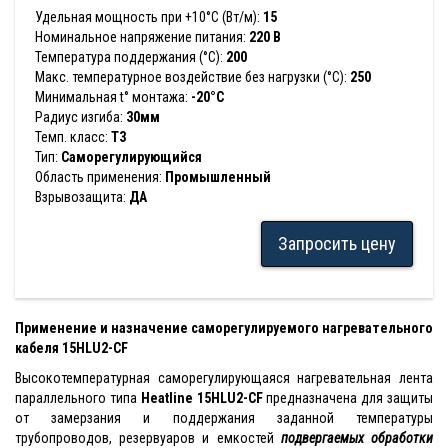
Удельная мощность при +10°С (Вт/м):
15
Номинальное напряжение питания:
220 В
Температура поддержания (°С):
200
Макс. температурное воздействие без нагрузки (°С):
250
Минимальная t° монтажа:
-20°C
Радиус изгиба:
30мм
Темп. класс:
Т3
Тип:
Саморегулирующийся
Область применения:
Промышленный
Взрывозащита:
ДА
Запросить цену
Применение и назначение саморегулируемого нагревательного
кабеля 15HLU2-CF
Высокотемпературная саморегулирующаяся нагревательная лента
параллельного типа
Heatline 15HLU2-CF
предназначена для защиты
от замерзания и поддержания заданной температуры
трубопроводов, резервуаров и емкостей
подвергаемых обработки