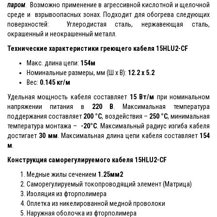
паром
. Возможно применение в агрессивной кислотной и щелочной
среде и взрывоопасных зонах. Подходит для обогрева следующих
поверхностей: Углеродистая сталь, нержавеющая сталь,
окрашенный и неокрашенный металл.
Технические характеристики греющего кабеля
15HLU2-CF
Макс. длина цепи:
154м
Номинальные размеры, мм (Ш x В):
12.2 x 5.2
Вес:
0.145 кг/м
Удельная мощность кабеля составляет
15 Вт/м
при номинальном
напряжении питания в
220 В
. Максимальная температура
поддержания составляет
200 °С
, воздействия –
250 °С
, минимальная
температура монтажа –
-20°С
. Максимальный радиус изгиба кабеля
достигает
30 мм
. Максимальная длина цепи кабеля составляет
154
м
.
Конструкция саморегулируемого кабеля
15HLU2-CF
Медные жилы сечением
1.25мм2
Саморегулируемый токопроводящий элемент (Матрица)
Изоляция из фторполимера
Оплетка из никелированной медной проволоки
Наружная оболочка из фторполимера