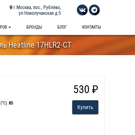
г.Москва, пос., Рублёво,
ул.Новолучанская д.5
АРОВ
БРЕНДЫ
БЛОГ
КОНТАКТЫ
ь Heatline 17HLR2-CT
530 ₽
(°С):
85
Купить