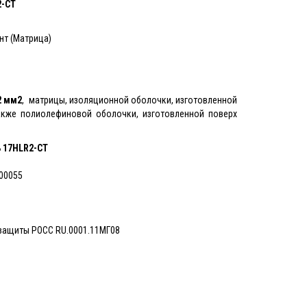
-CT
т (Матрица)
2 мм2
, матрицы, изоляционной оболочки, изготовленной
акже полиолефиновой оболочки, изготовленной поверх
ь
17HLR2-CT
00055
озащиты PОСС RU.0001.11МГ08