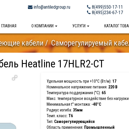
info@antiledgroup.ru
8(499)550-17-11
8(495)234-67-17
ГЛАВНАЯ
О КОМПАНИИ
УСЛУГИ
КАТАЛОГ ТОВ
еющие кабели
Саморегулируемый кабел
ель Heatline 17HLR2-CT
Удельная мощность при +10°С (Вт/м):
17
Номинальное напряжение питания:
220 В
Температура поддержания (°С):
65
Макс. температурное воздействие без нагрузки 
Минимальная t° монтажа:
-40°С
Радиус изгиба:
35мм
Темп. класс:
T6
Тип:
Саморегулирующийся
Область применения:
Промышленный