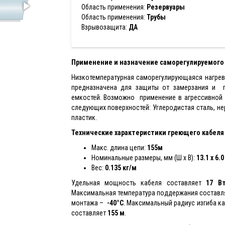
Область применения:
Резервуары
Область применения:
Трубы
Взрывозащита:
ДА
Применение и назначение саморегулируемого 
Низкотемпературная саморегулирующаяся нагрев
предназначена для защиты от замерзания и п
емкостей. Возможно применение в агрессивной 
следующих поверхностей: Углеродистая сталь, н
пластик.
Технические характеристики греющего кабеля
Макс. длина цепи:
155м
Номинальные размеры, мм (Ш x В):
13.1 x 6.0
Вес:
0.135 кг/м
Удельная мощность кабеля составляет
17 В
Максимальная температура поддержания состав
монтажа –
-40°С
. Максимальный радиус изгиба к
составляет
155 м
.