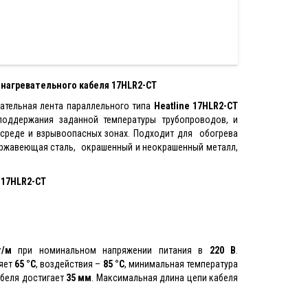
нагревательного кабеля 17HLR2-CT
ательная лента параллельного типа
Heatline
17HLR2-CT
оддержания заданной температуры трубопроводов, и
среде и взрывоопасных зонах. Подходит для обогрева
ержавеющая сталь, окрашенный и неокрашенный металл,
 17HLR2-CT
т/м
при номинальном напряжении питания в
220 В
.
ляет
65 °С
, воздействия –
85 °С
, минимальная температура
абеля достигает
35 мм
. Максимальная длина цепи кабеля