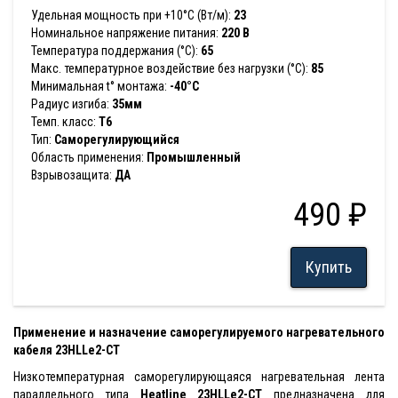
Удельная мощность при +10°С (Вт/м):
23
Номинальное напряжение питания:
220 В
Температура поддержания (°С):
65
Макс. температурное воздействие без нагрузки (°С):
85
Минимальная t° монтажа:
-40°С
Радиус изгиба:
35мм
Темп. класс:
T6
Тип:
Саморегулирующийся
Область применения:
Промышленный
Взрывозащита:
ДА
490 ₽
Купить
Применение и назначение саморегулируемого нагревательного
кабеля 23HLLe2-CT
Низкотемпературная саморегулирующаяся нагревательная лента
параллельного типа
Heatline
23HLLe2-CT
предназначена для