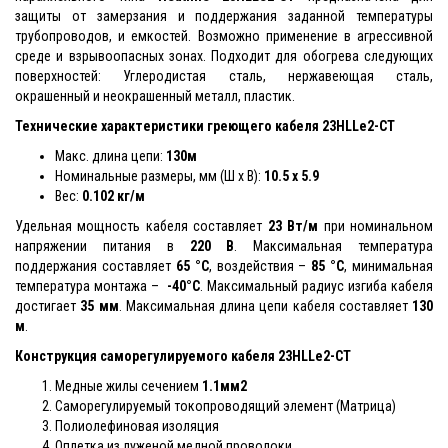
защиты от замерзания и поддержания заданной температуры
трубопроводов, и емкостей. Возможно применение в агрессивной
среде и взрывоопасных зонах. Подходит для обогрева следующих
поверхностей: Углеродистая сталь, нержавеющая сталь,
окрашенный и неокрашенный металл, пластик.
Технические характеристики греющего кабеля
23HLLe2-CT
Макс. длина цепи:
130м
Номинальные размеры, мм (Ш x В):
10.5 x 5.9
Вес:
0.102 кг/м
Удельная мощность кабеля составляет
23 Вт/м
при номинальном
напряжении питания в
220 В
. Максимальная температура
поддержания составляет
65 °С
, воздействия –
85 °С
, минимальная
температура монтажа –
-40°С
. Максимальный радиус изгиба кабеля
достигает
35 мм
. Максимальная длина цепи кабеля составляет
130
м
.
Конструкция саморегулируемого кабеля
23HLLe2-CT
Медные жилы сечением
1.1мм2
Саморегулируемый токопроводящий элемент (Матрица)
Полиолефиновая изоляция
Оплетка из луженой медной проволоки