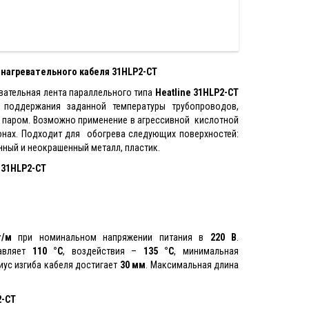
нагревательного кабеля 31HLP2-CT
ательная лента параллельного типа
Heatline
31HLP2-CT
поддержания заданной температуры трубопроводов,
а паром. Возможно применение в агрессивной кислотной
онах. Подходит для обогрева следующих поверхностей:
ный и неокрашенный металл, пластик.
31HLP2-CT
т/м
при номинальном напряжении питания в
220 В
.
тавляет
110 °С
, воздействия –
135 °С
, минимальная
иус изгиба кабеля достигает
30 мм
. Максимальная длина
-CT