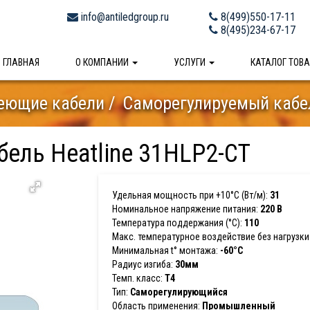
info@antiledgroup.ru
8(499)550-17-11
8(495)234-67-17
ГЛАВНАЯ
О КОМПАНИИ
УСЛУГИ
КАТАЛОГ ТОВ
еющие кабели
Саморегулируемый кабел
ель Heatline 31HLP2-CT
Удельная мощность при +10°С (Вт/м):
31
Номинальное напряжение питания:
220 В
Температура поддержания (°С):
110
Макс. температурное воздействие без нагрузки 
Минимальная t° монтажа:
-60°С
Радиус изгиба:
30мм
Темп. класс:
T4
Тип:
Саморегулирующийся
Область применения:
Промышленный