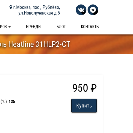
г.Москва, пос., Рублёво,
ул.Новолучанская д.5
АРОВ
БРЕНДЫ
БЛОГ
КОНТАКТЫ
ь Heatline 31HLP2-CT
950 ₽
(°С):
135
Купить