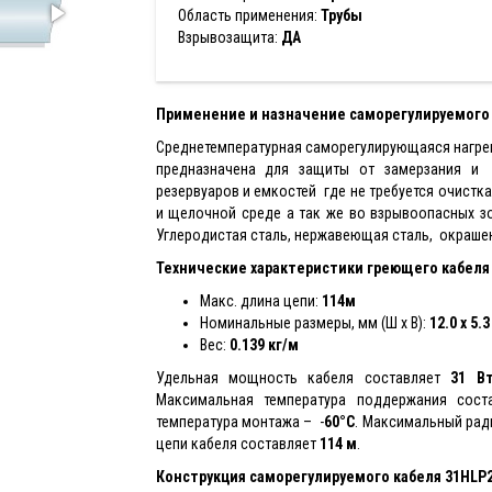
Область применения:
Трубы
Взрывозащита:
ДА
Применение и назначение саморегулируемого 
Cреднетемпературная саморегулирующаяся нагрев
предназначена для защиты от замерзания и 
резервуаров и емкостей где не требуется очистк
и щелочной среде а так же во взрывоопасных з
Углеродистая сталь, нержавеющая сталь, окрашен
Технические характеристики греющего кабеля
Макс. длина цепи:
114м
Номинальные размеры, мм (Ш x В):
12.0 x 5.3
Вес:
0.139 кг/м
Удельная мощность кабеля составляет
31 В
Максимальная температура поддержания сос
температура монтажа – -
60°С
. Максимальный рад
цепи кабеля составляет
114 м
.
Конструкция саморегулируемого кабеля
31HLP2