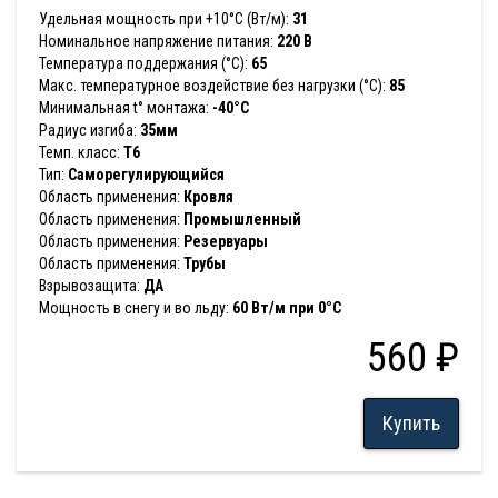
Удельная мощность при +10°С (Вт/м):
31
Номинальное напряжение питания:
220 В
Температура поддержания (°С):
65
Макс. температурное воздействие без нагрузки (°С):
85
Минимальная t° монтажа:
-40°С
Радиус изгиба:
35мм
Темп. класс:
T6
Тип:
Саморегулирующийся
Область применения:
Кровля
Область применения:
Промышленный
Область применения:
Резервуары
Область применения:
Трубы
Взрывозащита:
ДА
Мощность в снегу и во льду:
60 Вт/м при 0°C
560 ₽
Купить