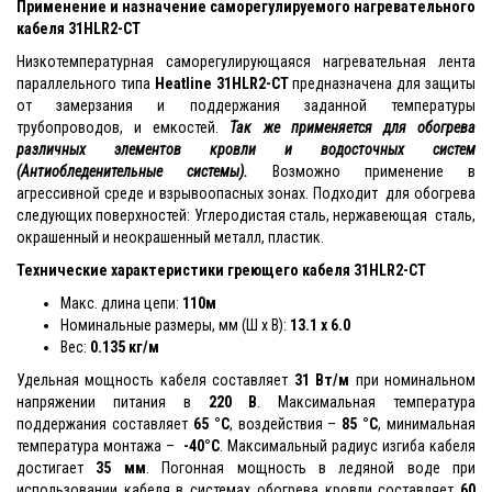
Применение и назначение саморегулируемого нагревательного
кабеля 31HLR2-CT
Низкотемпературная саморегулирующаяся нагревательная лента
параллельного типа
Heatline
31HLR2-CT
предназначена для защиты
от замерзания и поддержания заданной температуры
трубопроводов, и емкостей.
Так же применяется для обогрева
различных элементов кровли и водосточных систем
(Антиобледенительные системы).
Возможно применение в
агрессивной среде и взрывоопасных зонах. Подходит для обогрева
следующих поверхностей: Углеродистая сталь, нержавеющая сталь,
окрашенный и неокрашенный металл, пластик.
Технические характеристики греющего кабеля 31HLR2-CT
Макс. длина цепи:
110м
Номинальные размеры, мм (Ш x В):
13.1 x 6.0
Вес:
0.135 кг/м
Удельная мощность кабеля составляет
31 Вт/м
при номинальном
напряжении питания в
220 В
. Максимальная температура
поддержания составляет
65 °С
, воздействия –
85 °С
, минимальная
температура монтажа –
-40°С
. Максимальный радиус изгиба кабеля
достигает
35 мм
. Погонная мощность в ледяной воде при
использовании кабеля в системах обогрева кровли составляет
60