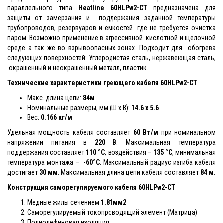
параллельного типа
Heatline
60HLPw2-CT
предназначена для
защиты от замерзания и поддержания заданной температуры
трубопроводов, резервуаров и емкостей где не требуется очистка
паром. Возможно применение в агрессивной кислотной и щелочной
среде а так же во взрывоопасных зонах. Подходит для обогрева
следующих поверхностей: Углеродистая сталь, нержавеющая сталь,
окрашенный и неокрашенный металл, пластик.
Технические характеристики греющего кабеля
60HLPw2-CT
Макс. длина цепи:
84м
Номинальные размеры, мм (Ш x В):
14.6 x 5.6
Вес:
0.166 кг/м
Удельная мощность кабеля составляет
60 Вт/м
при номинальном
напряжении питания в
220 В
. Максимальная температура
поддержания составляет
110 °С
, воздействия –
135 °С
, минимальная
температура монтажа –
-
60°С
. Максимальный радиус изгиба кабеля
достигает
30 мм
. Максимальная длина цепи кабеля составляет
84 м
.
Конструкция саморегулируемого кабеля
60HLPw2-CT
Медные жилы сечением
1.81мм2
Саморегулируемый токопроводящий элемент (Матрица)
Полиолефиновая изоляция