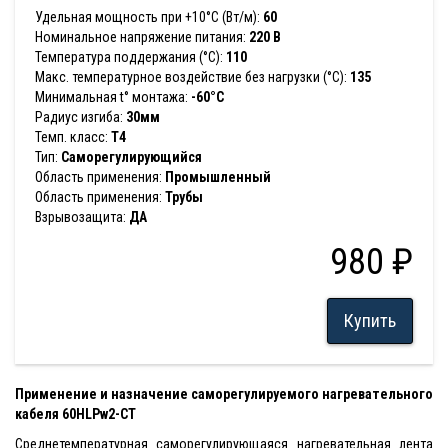
Удельная мощность при +10°С (Вт/м):
60
Номинальное напряжение питания:
220 В
Температура поддержания (°С):
110
Макс. температурное воздействие без нагрузки (°С):
135
Минимальная t° монтажа:
-60°С
Радиус изгиба:
30мм
Темп. класс:
T4
Тип:
Саморегулирующийся
Область применения:
Промышленный
Область применения:
Трубы
Взрывозащита:
ДА
980 ₽
Купить
Применение и назначение саморегулируемого нагревательного
кабеля 60HLPw2-CT
Cреднетемпературная саморегулирующаяся нагревательная лента