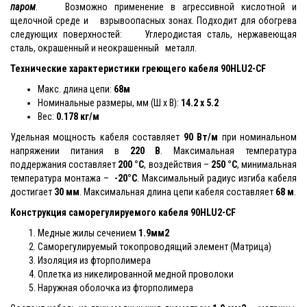
паром
. Возможно применение в агрессивной кислотной и
щелочной среде и взрывоопасных зонах. Подходит для обогрева
следующих поверхностей: Углеродистая сталь, нержавеющая
сталь, окрашенный и неокрашенный металл.
Технические характеристики греющего кабеля
90HLU2-CF
Макс. длина цепи:
68м
Номинальные размеры, мм (Ш x В):
14.2 x 5.2
Вес:
0.178 кг/м
Удельная мощность кабеля составляет
90 Вт/м
при номинальном
напряжении питания в
220 В
. Максимальная температура
поддержания составляет
200 °С
, воздействия –
250 °С
, минимальная
температура монтажа –
-20°С
. Максимальный радиус изгиба кабеля
достигает
30 мм
. Максимальная длина цепи кабеля составляет
68 м
.
Конструкция саморегулируемого кабеля
90HLU2-CF
Медные жилы сечением
1.9мм2
Саморегулируемый токопроводящий элемент (Матрица)
Изоляция из фторполимера
Оплетка из никелированной медной проволоки
Наружная оболочка из фторполимера