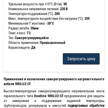
Удельная мощность при +10°С (Вт/м):
90
Номинальное напряжение питания:
220 В
Температура поддержания (°С):
200
Макс. температурное воздействие без нагрузки (°С):
250
Минимальная t° монтажа:
-20°C
Радиус изгиба:
30мм
Темп. класс:
Т3
Тип:
Саморегулирующийся
Область применения:
Промышленный
Взрывозащита:
ДА
Запросить цену
Применение и назначение саморегулируемого нагревательного
кабеля 90HLU2-CF
Высокотемпературная саморегулирующаяся нагревательная лента
параллельного типа
Heatline 90HLU2-CF
предназначена для защиты
от замерзания и поддержания заданной температуры
трубопроводов, резервуаров и емкостей
подвергаемых обработки